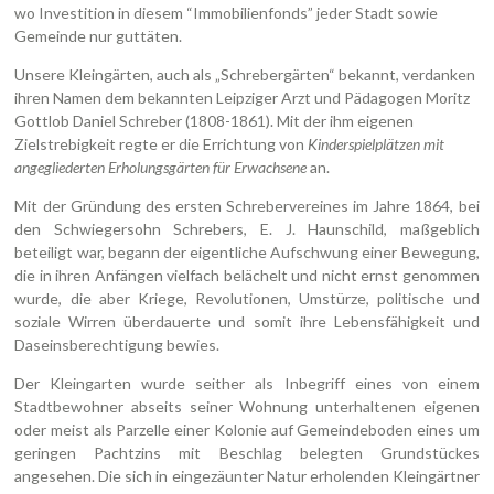
wo Investition in diesem “Immobilienfonds” jeder Stadt sowie
Gemeinde nur guttäten.
Unsere Kleingärten, auch als „Schrebergärten“ bekannt, verdanken
ihren Namen dem bekannten Leipziger Arzt und Pädagogen Moritz
Gottlob Daniel Schreber (1808-1861). Mit der ihm eigenen
Zielstrebigkeit regte er die Errichtung von
Kinderspielplätzen mit
angegliederten Erholungsgärten für Erwachsene
an.
Mit der Gründung des ersten Schrebervereines im Jahre 1864, bei
den Schwiegersohn Schrebers, E. J. Haunschild, maßgeblich
beteiligt war, begann der eigentliche Aufschwung einer Bewegung,
die in ihren Anfängen vielfach belächelt und nicht ernst genommen
wurde, die aber Kriege, Revolutionen, Umstürze, politische und
soziale Wirren überdauerte und somit ihre Lebensfähigkeit und
Daseinsberechtigung bewies.
Der Kleingarten wurde seither als Inbegriff eines von einem
Stadtbewohner abseits seiner Wohnung unterhaltenen eigenen
oder meist als Parzelle einer Kolonie auf Gemeindeboden eines um
geringen Pachtzins mit Beschlag belegten Grundstückes
angesehen. Die sich in eingezäunter Natur erholenden Kleingärtner