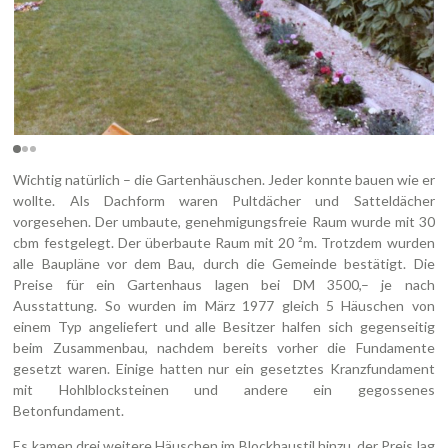
Wichtig natürlich – die Gartenhäuschen. Jeder konnte bauen wie er
wollte. Als Dachform waren Pultdächer und Satteldächer
vorgesehen. Der umbaute, genehmigungsfreie Raum wurde mit 30
cbm festgelegt. Der überbaute Raum mit 20 ²m. Trotzdem wurden
alle Baupläne vor dem Bau, durch die Gemeinde bestätigt. Die
Preise für ein Gartenhaus lagen bei DM 3500,– je nach
Ausstattung. So wurden im März 1977 gleich 5 Häuschen von
einem Typ angeliefert und alle Besitzer halfen sich gegenseitig
beim Zusammenbau, nachdem bereits vorher die Fundamente
gesetzt waren. Einige hatten nur ein gesetztes Kranzfundament
mit Hohlblocksteinen und andere ein gegossenes
Betonfundament.
Es kamen drei weitere Häuschen im Blockhaustil hinzu, der Preis lag