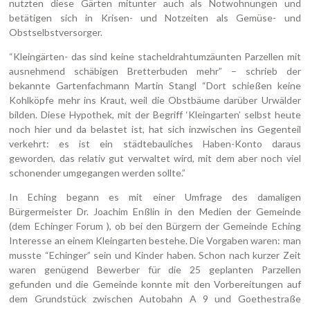
nutzten diese Gärten mitunter auch als Notwohnungen und
betätigen sich in Krisen- und Notzeiten als Gemüse- und
Obstselbstversorger.
“Kleingärten- das sind keine stacheldrahtumzäunten Parzellen mit
ausnehmend schäbigen Bretterbuden mehr” – schrieb der
bekannte Gartenfachmann Martin Stangl “Dort schießen keine
Kohlköpfe mehr ins Kraut, weil die Obstbäume darüber Urwälder
bilden. Diese Hypothek, mit der Begriff ‘Kleingarten’ selbst heute
noch hier und da belastet ist, hat sich inzwischen ins Gegenteil
verkehrt: es ist ein städtebauliches Haben-Konto daraus
geworden, das relativ gut verwaltet wird, mit dem aber noch viel
schonender umgegangen werden sollte.”
In Eching begann es mit einer Umfrage des damaligen
Bürgermeister Dr. Joachim Enßlin in den Medien der Gemeinde
(dem Echinger Forum ), ob bei den Bürgern der Gemeinde Eching
Interesse an einem Kleingarten bestehe. Die Vorgaben waren: man
musste “Echinger” sein und Kinder haben. Schon nach kurzer Zeit
waren genügend Bewerber für die 25 geplanten Parzellen
gefunden und die Gemeinde konnte mit den Vorbereitungen auf
dem Grundstück zwischen Autobahn A 9 und Goethestraße