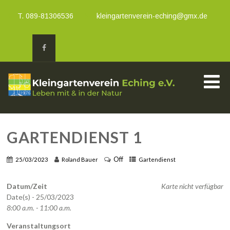
T. 089-81306536
kleingartenverein-eching@gmx.de
GARTENDIENST 1
Off
25/03/2023
Roland Bauer
Gartendienst
Datum/Zeit
Karte nicht verfügbar
Date(s) - 25/03/2023
8:00 a.m. - 11:00 a.m.
Veranstaltungsort